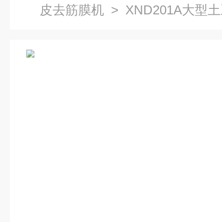
皮去筋膜机
> XND201A大型