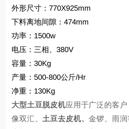
外形尺寸：
770X925mm
下料离地间隙：
474mm
功率：
1500w
电压：三相、
380V
容量：
30Kg
产量：
500-800
公斤
/Hr
净重：
130Kg
大型土豆脱皮机
应用于广泛的客户
像双汇、
土豆去皮机
、
金锣、雨润