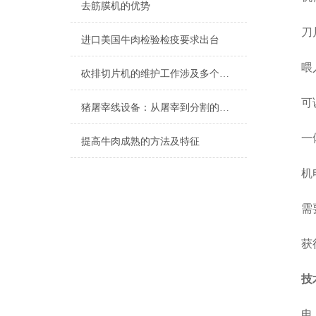
去筋膜机的优势
刀片
进口美国牛肉检验检疫要求出台
喂入
砍排切片机的维护工作涉及多个方面
可调
猪屠宰线设备：从屠宰到分割的全流程解决方案
一体
提高牛肉成熟的方法及特征
机电
需要拆
获得T
技
电 源